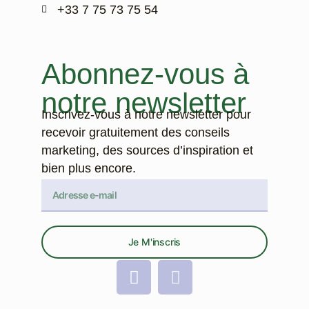
‭+33 7 75 73 75 54‬
Abonnez-vous à
notre newsletter
Inscrivez-vous à notre newsletter pour
recevoir gratuitement des conseils
marketing, des sources d’inspiration et
bien plus encore.
Je M'inscris