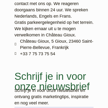
contact met ons op. We reageren
doorgaans binnen 24 uur. We spreken
Nederlands, Engels en Frans.
Gratis parkeergelegenheid op het terrein.
We kijken ernaar uit u te mogen
verwelkomen in Château Gioux.
Château Gioux, 5 Gioux, 23460 Saint-
Pierre-Bellevue, Frankrijk
‭+33 7 75 73 75 54‬
Schrijf je in voor
onze nieuwsbrief
Schrijf je in voor onze nieuwsbrief en
ontvang gratis marketingtips, inspiratie
en nog veel meer.