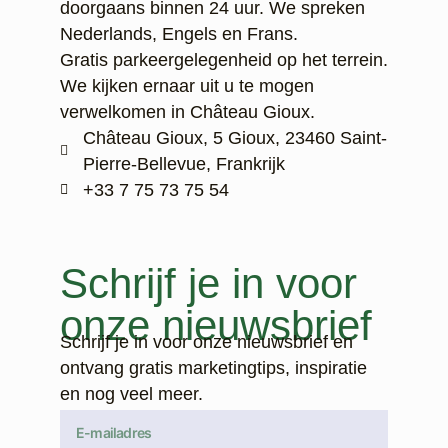
doorgaans binnen 24 uur. We spreken
Nederlands, Engels en Frans.
Gratis parkeergelegenheid op het terrein.
We kijken ernaar uit u te mogen
verwelkomen in Château Gioux.
Château Gioux, 5 Gioux, 23460 Saint-
Pierre-Bellevue, Frankrijk
‭+33 7 75 73 75 54‬
Schrijf je in voor
onze nieuwsbrief
Schrijf je in voor onze nieuwsbrief en
ontvang gratis marketingtips, inspiratie
en nog veel meer.