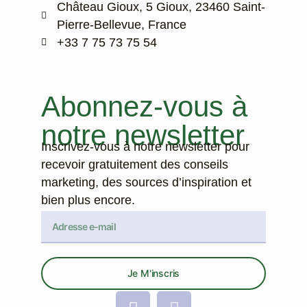
Château Gioux, 5 Gioux, 23460 Saint-
Pierre-Bellevue, France
‭+33 7 75 73 75 54‬
Abonnez-vous à
notre newsletter
Inscrivez-vous à notre newsletter pour
recevoir gratuitement des conseils
marketing, des sources d’inspiration et
bien plus encore.
Je M'inscris