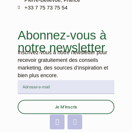
Pierre-Bellevue, France
‭+33 7 75 73 75 54‬
Abonnez-vous à
notre newsletter
Inscrivez-vous à notre newsletter pour
recevoir gratuitement des conseils
marketing, des sources d’inspiration et
bien plus encore.
Je M'inscris