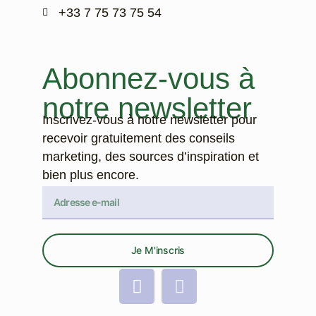
‭+33 7 75 73 75 54‬
Abonnez-vous à
notre newsletter
Inscrivez-vous à notre newsletter pour
recevoir gratuitement des conseils
marketing, des sources d’inspiration et
bien plus encore.
Je M'inscris